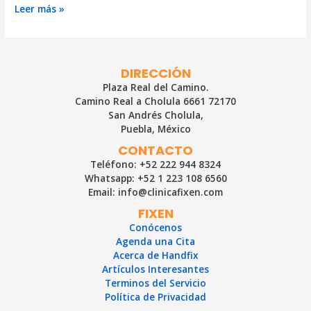
Síndrome
Leer más »
compartimental
¿Qué
es
y
DIRECCIÓN
cuándo
Plaza Real del Camino.
puede
Camino Real a Cholula 6661 72170
ser
San Andrés Cholula,
peligroso?
Puebla, México
CONTACTO
Teléfono: +52 222 944 8324
Whatsapp: +52 1 223 108 6560
Email: info@clinicafixen.com
FIXEN
Conócenos
Agenda una Cita
Acerca de Handfix
Artículos Interesantes
Terminos del Servicio
Política de Privacidad