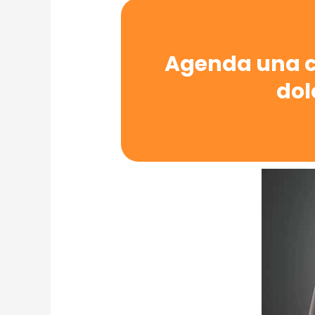
Agenda una ci
dol