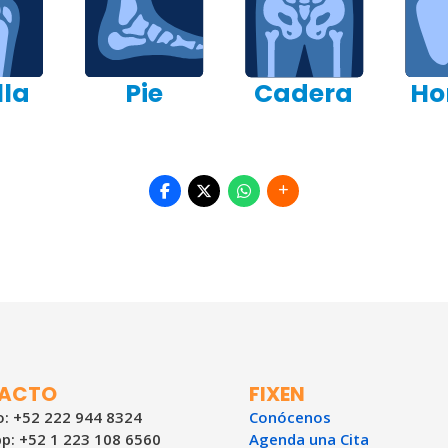
lla
Pie
Cadera
Ho
ACTO
FIXEN
: +52 222 944 8324
Conócenos
p: +52 1 223 108 6560
Agenda una Cita