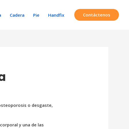
Contáctenos
a
Cadera
Pie
Handfix
a
 osteoporosis o desgaste,
corporal y una de las