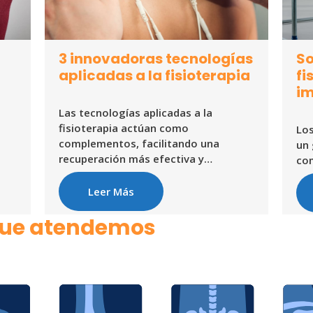
3 innovadoras tecnologías
So
aplicadas a la fisioterapia
fi
im
a
Las tecnologías aplicadas a la
fisioterapia actúan como
Los
complementos, facilitando una
un 
recuperación más efectiva y…
co
Leer Más
que atendemos