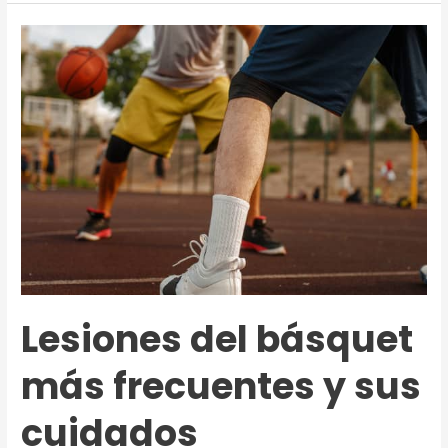
¿Qué
es
y
cuándo
puede
ser
peligroso?
Lesiones del básquet
más frecuentes y sus
cuidados