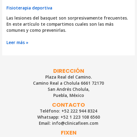
Fisioterapia deportiva
Las lesiones del basquet son sorpresivamente frecuentes.
En este artículo te compartimos cuales son las más
comunes y como prevenirlas.
Lesiones
Leer más »
del
básquet
más
frecuentes
DIRECCIÓN
y
Plaza Real del Camino.
sus
Camino Real a Cholula 6661 72170
cuidados
San Andrés Cholula,
Puebla, México
CONTACTO
Teléfono: +52 222 944 8324
Whatsapp: +52 1 223 108 6560
Email: info@clinicafixen.com
FIXEN