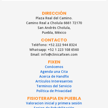
¿Qué
es
y
DIRECCIÓN
cuándo
Plaza Real del Camino.
puede
Camino Real a Cholula 6661 72170
ser
San Andrés Cholula,
peligroso?
Puebla, México
CONTACTO
Teléfono: +52 222 944 8324
Whatsapp: +52 1 223 108 6560
Email: info@clinicafixen.com
FIXEN
Conócenos
Agenda una Cita
Acerca de Handfix
Artículos Interesantes
Terminos del Servicio
Política de Privacidad
FISIOTERAPIA EN PUEBLA
Valoracion inicial y primera sesión
Sesion de Rehabilitación