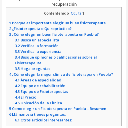
recuperación
Contentenido
[
Ocultar
]
1
Porque es importante elegir un buen fisioterapeuta.
2
¿Fisioterapeuta o Quiropráctico?
3
¿Cómo elegir un buen fisioterapeuta en Puebla?
3.1
Busca un especialista
3.2
Verifica la formación
3.3
Verifica la experiencia
3.4
Busque opiniones o calificaciones sobre el
Fisioterapeuta
3.5
Haga preguntas
4
¿Cómo elegir la mejor clínica de fisioterapia en Puebla?
4.1
Áreas de especialidad
4.2
Equipo de rehabilitación
4.3
Equipo de Fisioterapeutas
4.4
El Precio
4.5
Ubicación de la Clínica
5
Como elegir un Fisioterapeuta en Puebla – Resumen
6
Llámanos si tienes preguntas.
6.1
Otros artículos interesantes: