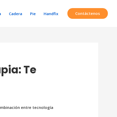
Contáctenos
a
Cadera
Pie
Handfix
pia: Te
combinación entre tecnología