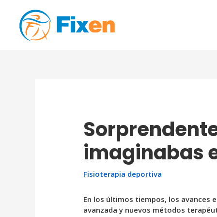
Ir
al
contenido
Sorprendentes
imaginabas e
Fisioterapia deportiva
En los últimos tiempos, los avances 
avanzada y nuevos métodos terapéut