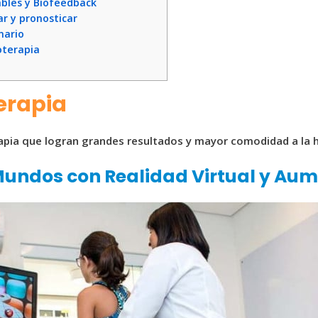
bles y Biofeedback
ar y pronosticar
nario
oterapia
erapia
pia que logran grandes resultados y mayor comodidad a la ho
undos con Realidad Virtual y Au