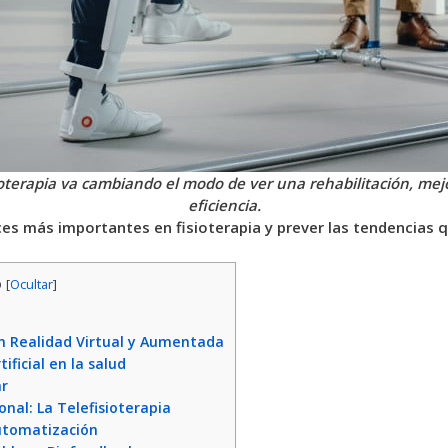
ioterapia va cambiando el modo de ver una rehabilitación, mej
eficiencia.
nces más importantes en fisioterapia y prever las tendencias
o
[
Ocultar
]
 Realidad Virtual y Aumentada
ificial en la salud
ar
onal: La Telefisioterapia
utomatización