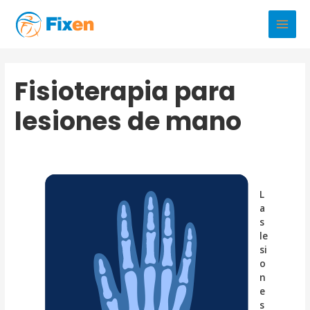
Ir
al
Main
contenido
Men
Fisioterapia para
lesiones de mano
L
a
s
le
si
o
n
e
s