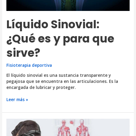
Líquido Sinovial:
¿Qué es y para que
sirve?
Fisioterapia deportiva
El líquido sinovial es una sustancia transparente y
pegajosa que se encuentra en las articulaciones. Es la
encargada de lubricar y proteger.
Líquido
Leer más »
Sinovial:
¿Qué
es
y
para
que