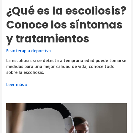
¿Qué es la escoliosis?
Conoce los síntomas
y tratamientos
Fisioterapia deportiva
La escoliosis si se detecta a temprana edad puede tomarse
medidas para una mejor calidad de vida, conoce todo
sobre la escoliosis.
¿Qué
Leer más »
es
la
escoliosis?
Conoce
los
síntomas
y
tratamientos