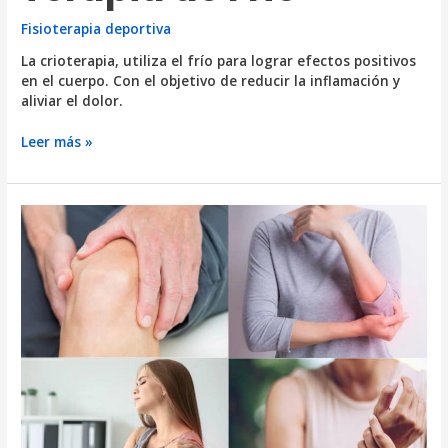
Fisioterapia deportiva
La crioterapia, utiliza el frío para lograr efectos positivos
en el cuerpo. Con el objetivo de reducir la inflamación y
aliviar el dolor.
¿Qué
Leer más »
es
la
Crioterapia?
Beneficios
y
cuidados
de
la
Terapia
de
Frío