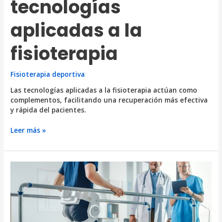
tecnologías
aplicadas a la
fisioterapia
Fisioterapia deportiva
Las tecnologías aplicadas a la fisioterapia actúan como
complementos, facilitando una recuperación más efectiva
y rápida del pacientes.
3
Leer más »
innovadoras
tecnologías
aplicadas
a
la
fisioterapia