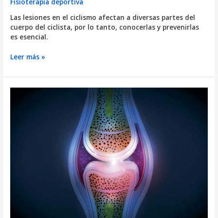
Fisioterapia deportiva
Las lesiones en el ciclismo afectan a diversas partes del
cuerpo del ciclista, por lo tanto, conocerlas y prevenirlas
es esencial.
Lesiones
Leer más »
en
el
ciclismo:
Causas
y
tratamiento