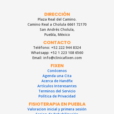
prevenir
entradas
lesiones
en
DIRECCIÓN
el
Plaza Real del Camino.
fútbol
Camino Real a Cholula 6661 72170
San Andrés Cholula,
Puebla, México
CONTACTO
Teléfono: +52 222 944 8324
Whatsapp: +52 1 223 108 6560
Email: info@clinicafixen.com
FIXEN
Conócenos
Agenda una Cita
Acerca de Handfix
Artículos Interesantes
Terminos del Servicio
Política de Privacidad
FISIOTERAPIA EN PUEBLA
Valoracion inicial y primera sesión