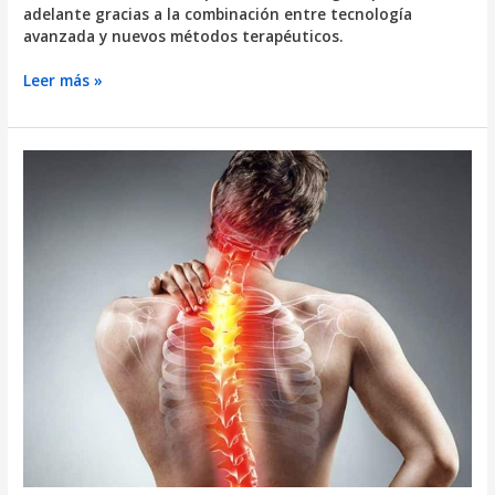
adelante gracias a la combinación entre tecnología
avanzada y nuevos métodos terapéuticos.
Sorprendentes
Leer más »
avances
en
fisioterapia:
Te
imaginabas
esto?