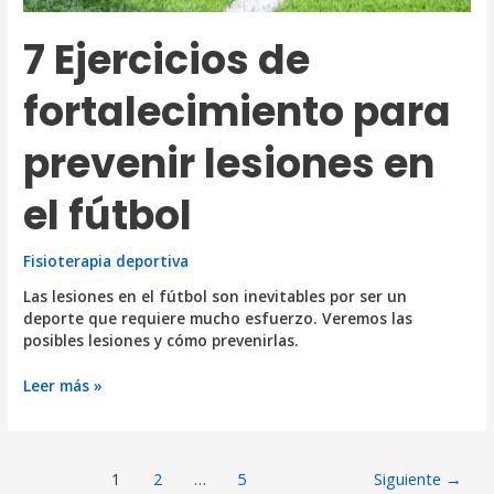
7 Ejercicios de
fortalecimiento para
prevenir lesiones en
el fútbol
Fisioterapia deportiva
Las lesiones en el fútbol son inevitables por ser un
deporte que requiere mucho esfuerzo. Veremos las
posibles lesiones y cómo prevenirlas.
7
Leer más »
Ejercicios
de
fortalecimiento
Paginación
para
1
2
…
5
Siguiente
→
de