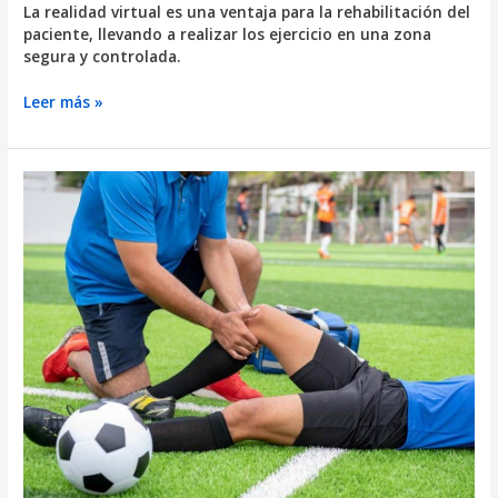
La realidad virtual es una ventaja para la rehabilitación del
paciente, llevando a realizar los ejercicio en una zona
segura y controlada.
Tecnología
Leer más »
de
realidad
virtual
en
la
fisioterapia