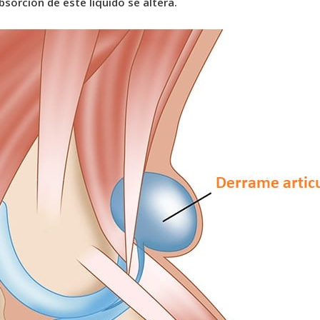
orción de este líquido se altera.