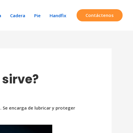
Contáctenos
a
Cadera
Pie
Handfix
 sirve?
. Se encarga de lubricar y proteger