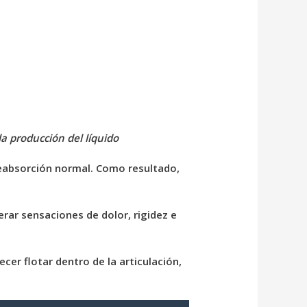
a producción del líquido
 reabsorción normal. Como resultado,
erar sensaciones de dolor, rigidez e
cer flotar dentro de la articulación,