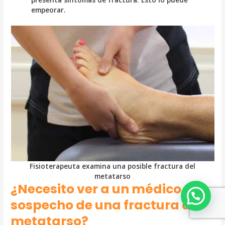
empeorar.
Fisioterapeuta examina una posible fractura del
metatarso
¿Necesito ver a un médico si
sospecho de una fractura del
metatarso?