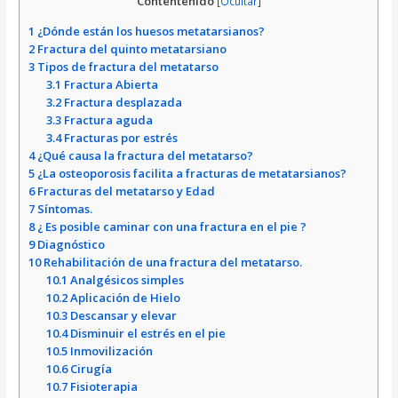
Contentenido
[
Ocultar
]
1
¿Dónde están los huesos metatarsianos?
2
Fractura del quinto metatarsiano
3
Tipos de fractura del metatarso
3.1
Fractura Abierta
3.2
Fractura desplazada
3.3
Fractura aguda
3.4
Fracturas por estrés
4
¿Qué causa la fractura del metatarso?
5
¿La osteoporosis facilita a fracturas de metatarsianos?
6
Fracturas del metatarso y Edad
7
Síntomas.
8
¿ Es posible caminar con una fractura en el pie ?
9
Diagnóstico
10
Rehabilitación de una fractura del metatarso.
10.1
Analgésicos simples
10.2
Aplicación de Hielo
10.3
Descansar y elevar
10.4
Disminuir el estrés en el pie
10.5
Inmovilización
10.6
Cirugía
10.7
Fisioterapia