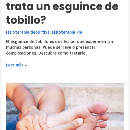
trata un esguince de
tobillo?
Fisioterapia deportiva
,
Fisioterapia Pie
El esguince de tobillo es una lesión que experimentan
muchas personas. Puede ser leve o presentar
complicaciones. Descubre como tratarlo.
¿Qué
Leer más »
es
y
cómo
se
trata
un
esguince
de
tobillo?