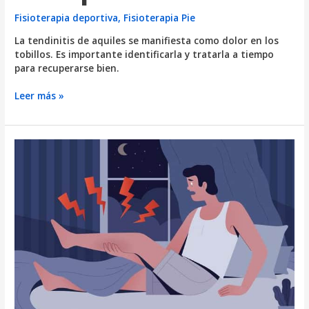
Fisioterapia deportiva
,
Fisioterapia Pie
La tendinitis de aquiles se manifiesta como dolor en los
tobillos. Es importante identificarla y tratarla a tiempo
para recuperarse bien.
¿Dolor
Leer más »
en
los
tobillos?
Podría
ser
tendinitis
de
Aquiles