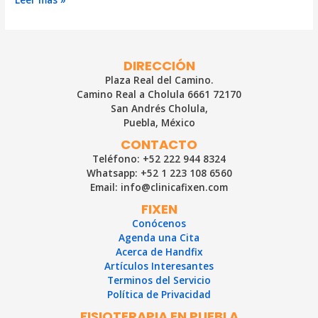
es
la
Fascitis
Plantar
DIRECCIÓN
y
Plaza Real del Camino.
porqué
Camino Real a Cholula 6661 72170
produce
San Andrés Cholula,
dolor
Puebla, México
en
el
CONTACTO
talón?
Teléfono: +52 222 944 8324
Whatsapp: +52 1 223 108 6560
Email: info@clinicafixen.com
FIXEN
Conócenos
Agenda una Cita
Acerca de Handfix
Artículos Interesantes
Terminos del Servicio
Política de Privacidad
FISIOTERAPIA EN PUEBLA