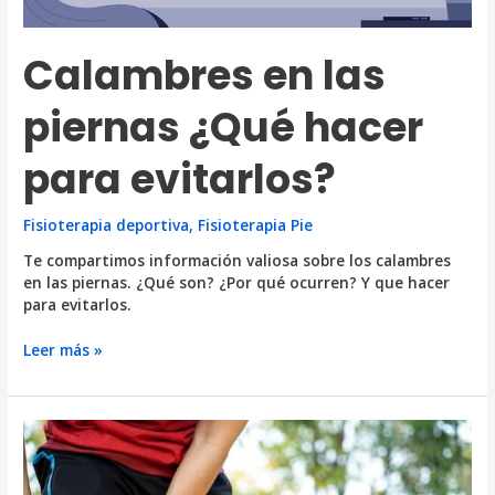
Calambres en las
piernas ¿Qué hacer
para evitarlos?
Fisioterapia deportiva
,
Fisioterapia Pie
Te compartimos información valiosa sobre los calambres
en las piernas. ¿Qué son? ¿Por qué ocurren? Y que hacer
para evitarlos.
Calambres
Leer más »
en
las
piernas
¿Qué
hacer
para