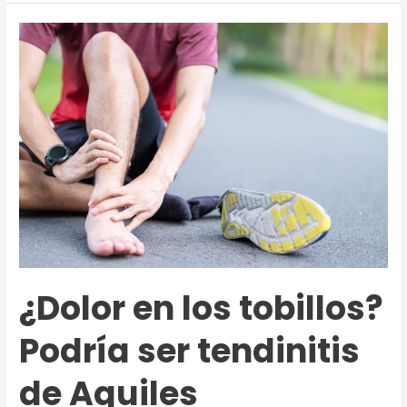
metatarso,
todo
lo
que
implica
esta
rotura
¿Dolor en los tobillos?
Podría ser tendinitis
de Aquiles