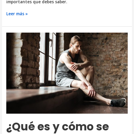
importantes que debes saber.
Desgarro
Leer más »
de
isquiotibiales
en
el
deporte
¿Qué es y cómo se