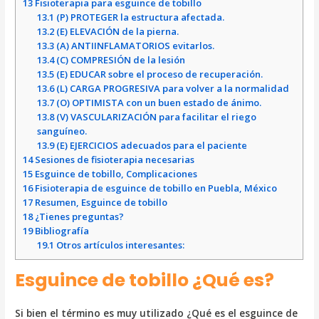
13
Fisioterapia para esguince de tobillo
13.1
(P) PROTEGER la estructura afectada.
13.2
(E) ELEVACIÓN de la pierna.
13.3
(A) ANTIINFLAMATORIOS evitarlos.
13.4
(C) COMPRESIÓN de la lesión
13.5
(E) EDUCAR sobre el proceso de recuperación.
13.6
(L) CARGA PROGRESIVA para volver a la normalidad
13.7
(O) OPTIMISTA con un buen estado de ánimo.
13.8
(V) VASCULARIZACIÓN para facilitar el riego
sanguíneo.
13.9
(E) EJERCICIOS adecuados para el paciente
14
Sesiones de fisioterapia necesarias
15
Esguince de tobillo, Complicaciones
16
Fisioterapia de esguince de tobillo en Puebla, México
17
Resumen, Esguince de tobillo
18
¿Tienes preguntas?
19
Bibliografía
19.1
Otros artículos interesantes:
Esguince de tobillo ¿Qué es?
Si bien el término es muy utilizado ¿Qué es el esguince de