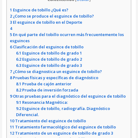
1
Esguince de tobillo ¿Qué es?
2
¿Como se produce el esguince de tobillo?
3
El esguince de tobillo en el Deporte
4
5
En qué parte del tobillo ocurren más frecuentemente los
esguinces
6
Clasificación del esguince de tobillo
6.1
Esguince de tobillo de grado 1
6.2
Esguince de tobillo de grado 2
6.3
Esguince de tobillo de grado 3
7
¿Cómo se diagnostica un esguince de tobillo?
8
Pruebas físicas y específicas de diagnóstico
8.1
Prueba de cajón anterior
8.2
Prueba de inversión forzada
9
Otras pruebas para el diagnóstico del esguince de tobillo
9.1
Resonancia Magnética:
9.2
Esguince de tobillo, radiografía. Diagnóstico
Diferencial.
10
Tratamiento del esguince de tobillo
11
Tratamiento farmacológico del esguince de tobillo
12
Tratamiento de un esguince de tobillo de grado 3