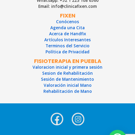
Whatsapp: +52 1 223 108 6560
Email: info@clinicafixen.com
FIXEN
Conócenos
Agenda una Cita
Acerca de Handfix
Artículos Interesantes
Terminos del Servicio
Política de Privacidad
FISIOTERAPIA EN PUEBLA
Valoracion inicial y primera sesión
Sesion de Rehabilitación
Sesión de Mantenimiento
Valoración inicial Mano
Rehabilitación de Mano