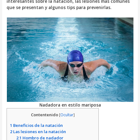
interesantes sobre la natación, las lesiones más comunes
que se presentan y algunos tips para prevenirlas.
Nadadora en estilo mariposa
Contentenido
[
Ocultar
]
1
Beneficios de la natación
2
Las lesiones en la natación
2.1
Hombro de nadador