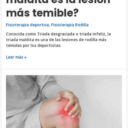
más temible?
Fisioterapia deportiva
,
Fisioterapia Rodilla
Conocida como Triada desgraciada o triada infeliz, la
triada maldita es una de las lesiones de rodilla más
temidas por los deportistas.
¿Por
Leer más »
qué
la
triada
maldita
es
la
lesión
más
temible?