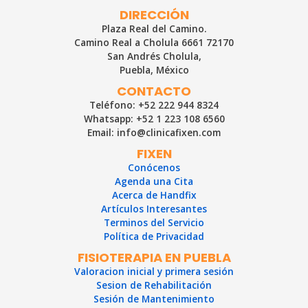
son
DIRECCIÓN
las
Plaza Real del Camino.
causantes?
Camino Real a Cholula 6661 72170
San Andrés Cholula,
Puebla, México
CONTACTO
Teléfono: +52 222 944 8324
Whatsapp: +52 1 223 108 6560
Email: info@clinicafixen.com
FIXEN
Conócenos
Agenda una Cita
Acerca de Handfix
Artículos Interesantes
Terminos del Servicio
Política de Privacidad
FISIOTERAPIA EN PUEBLA
Valoracion inicial y primera sesión
Sesion de Rehabilitación
Sesión de Mantenimiento