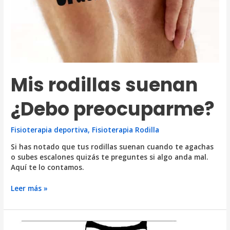
Mis rodillas suenan
¿Debo preocuparme?
Fisioterapia deportiva
,
Fisioterapia Rodilla
Si has notado que tus rodillas suenan cuando te agachas
o subes escalones quizás te preguntes si algo anda mal.
Aquí te lo contamos.
Mis
Leer más »
rodillas
suenan
¿Debo
preocuparme?