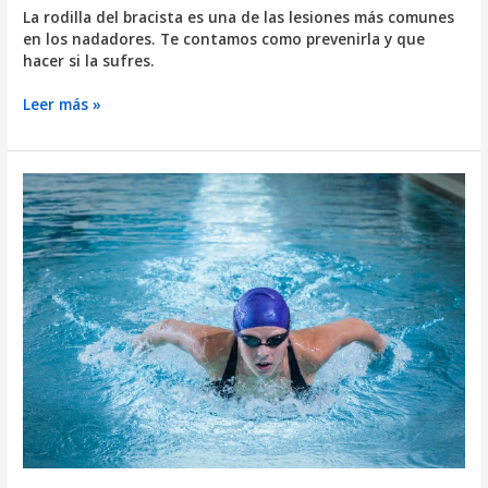
La rodilla del bracista es una de las lesiones más comunes
en los nadadores. Te contamos como prevenirla y que
hacer si la sufres.
Rodilla
Leer más »
del
bracista
¿Cómo
evitar
esta
dolorosa
lesión?