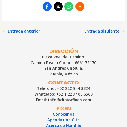
Navegación
←
Entrada anterior
Entrada siguiente
→
de
entradas
DIRECCIÓN
Plaza Real del Camino.
Camino Real a Cholula 6661 72170
San Andrés Cholula,
Puebla, México
CONTACTO
Teléfono: +52 222 944 8324
Whatsapp: +52 1 223 108 6560
Email: info@clinicafixen.com
FIXEN
Conócenos
Agenda una Cita
Acerca de Handfix