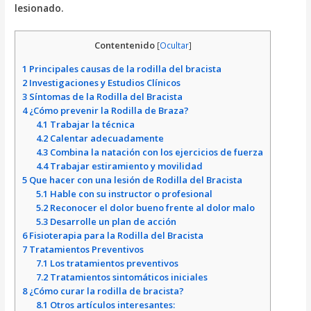
lesionado.
Contentenido
[
Ocultar
]
1
Principales causas de la rodilla del bracista
2
Investigaciones y Estudios Clínicos
3
Síntomas de la Rodilla del Bracista
4
¿Cómo prevenir la Rodilla de Braza?
4.1
Trabajar la técnica
4.2
Calentar adecuadamente
4.3
Combina la natación con los ejercicios de fuerza
4.4
Trabajar estiramiento y movilidad
5
Que hacer con una lesión de Rodilla del Bracista
5.1
Hable con su instructor o profesional
5.2
Reconocer el dolor bueno frente al dolor malo
5.3
Desarrolle un plan de acción
6
Fisioterapia para la Rodilla del Bracista
7
Tratamientos Preventivos
7.1
Los tratamientos preventivos
7.2
Tratamientos sintomáticos iniciales
8
¿Cómo curar la rodilla de bracista?
8.1
Otros artículos interesantes: