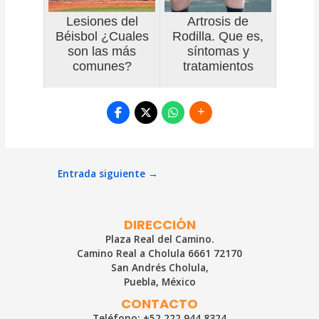
Lesiones del
Artrosis de
Béisbol ¿Cuales
Rodilla. Que es,
son las más
síntomas y
comunes?
tratamientos
Navegación
Entrada siguiente
→
de
entradas
DIRECCIÓN
Plaza Real del Camino.
Camino Real a Cholula 6661 72170
San Andrés Cholula,
Puebla, México
CONTACTO
Teléfono: +52 222 944 8324