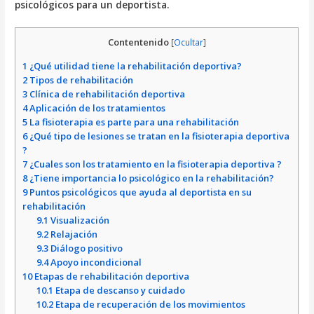
psicológicos para un deportista.
Contentenido
[
Ocultar
]
1
¿Qué utilidad tiene la rehabilitación deportiva?
2
Tipos de rehabilitación
3
Clínica de rehabilitación deportiva
4
Aplicación de los tratamientos
5
La fisioterapia es parte para una rehabilitación
6
¿Qué tipo de lesiones se tratan en la fisioterapia deportiva
?
7
¿Cuales son los tratamiento en la fisioterapia deportiva ?
8
¿Tiene importancia lo psicológico en la rehabilitación?
9
Puntos psicológicos que ayuda al deportista en su
rehabilitación
9.1
Visualización
9.2
Relajación
9.3
Diálogo positivo
9.4
Apoyo incondicional
10
Etapas de rehabilitación deportiva
10.1
Etapa de descanso y cuidado
10.2
Etapa de recuperación de los movimientos