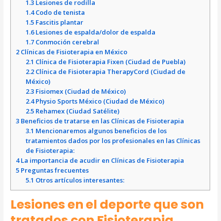
1.3
Lesiones de rodilla
1.4
Codo de tenista
1.5
Fascitis plantar
1.6
Lesiones de espalda/dolor de espalda
1.7
Conmoción cerebral
2
Clínicas de Fisioterapia en México
2.1
Clínica de Fisioterapia Fixen (Ciudad de Puebla)
2.2
Clínica de Fisioterapia TherapyCord (Ciudad de
México)
2.3
Fisiomex (Ciudad de México)
2.4
Physio Sports México (Ciudad de México)
2.5
Rehamex (Ciudad Satélite)
3
Beneficios de tratarse en las Clínicas de Fisioterapia
3.1
Mencionaremos algunos beneficios de los
tratamientos dados por los profesionales en las Clínicas
de Fisioterapia:
4
La importancia de acudir en Clínicas de Fisioterapia
5
Preguntas frecuentes
5.1
Otros artículos interesantes:
Lesiones en el deporte que son
tratados con Fisioterapia