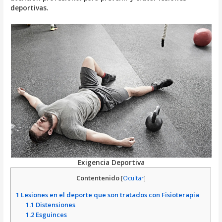
deportivas.
Exigencia Deportiva
Contentenido
[
Ocultar
]
1
Lesiones en el deporte que son tratados con Fisioterapia
1.1
Distensiones
1.2
Esguinces