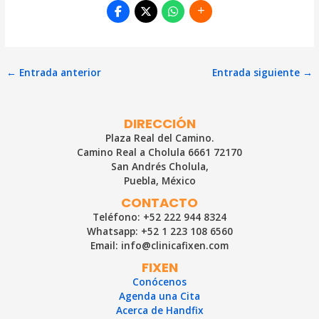
Navegación
←
Entrada anterior
Entrada siguiente
→
de
entradas
DIRECCIÓN
Plaza Real del Camino.
Camino Real a Cholula 6661 72170
San Andrés Cholula,
Puebla, México
CONTACTO
Teléfono: +52 222 944 8324
Whatsapp: +52 1 223 108 6560
Email: info@clinicafixen.com
FIXEN
Conócenos
Agenda una Cita
Acerca de Handfix