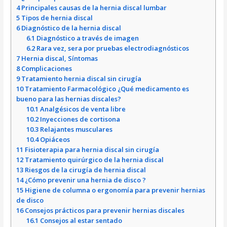
4
Principales causas de la hernia discal lumbar
5
Tipos de hernia discal
6
Diagnóstico de la hernia discal
6.1
Diagnóstico a través de imagen
6.2
Rara vez, sera por pruebas electrodiagnósticos
7
Hernia discal, Síntomas
8
Complicaciones
9
Tratamiento hernia discal sin cirugía
10
Tratamiento Farmacológico ¿Qué medicamento es
bueno para las hernias discales?
10.1
Analgésicos de venta libre
10.2
Inyecciones de cortisona
10.3
Relajantes musculares
10.4
Opiáceos
11
Fisioterapia para hernia discal sin cirugía
12
Tratamiento quirúrgico de la hernia discal
13
Riesgos de la cirugía de hernia discal
14
¿Cómo prevenir una hernia de disco ?
15
Higiene de columna o ergonomía para prevenir hernias
de disco
16
Consejos prácticos para prevenir hernias discales
16.1
Consejos al estar sentado