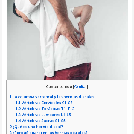
Contentenido
[
Ocultar
]
1
La columna vertebral y las hernias discales.
1.1
Vértebras Cervicales C1-C7
1.2
Vértebras Torácicas T1-T12
1.3
Vértebras Lumbares L1-L5
1.4
Vértebras Sacras S1-S5
2
¿Qué es una hernia discal?
3
¿Porqué aparecen las hernias discales?