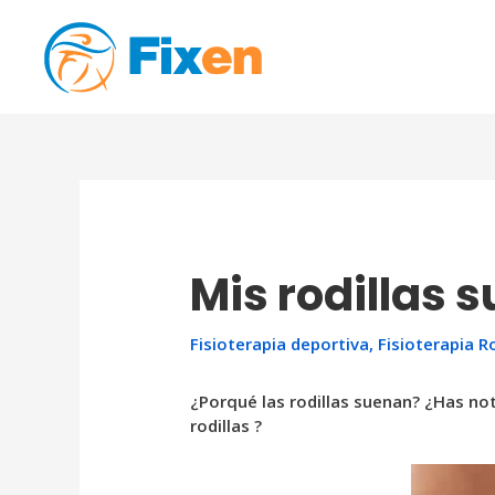
Ir
al
contenido
Mis rodillas
Fisioterapia deportiva
,
Fisioterapia Ro
¿Porqué las rodillas suenan? ¿Has no
rodillas ?