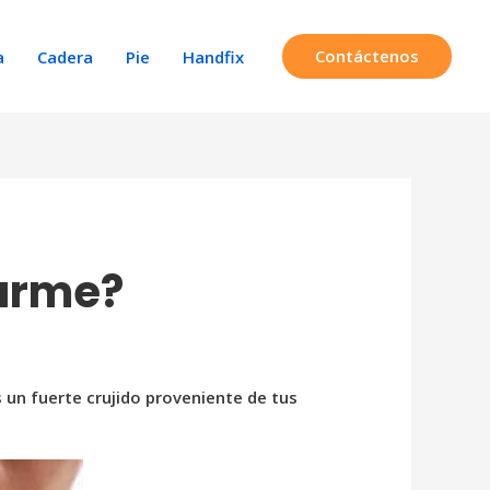
Contáctenos
a
Cadera
Pie
Handfix
parme?
 un fuerte crujido proveniente de tus