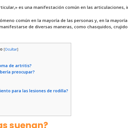
icular,» es una manifestación común en las articulaciones, in
enómeno común en la mayoría de las personas y, en la mayoría
anifestarse de diversas maneras, como chasquidos, crujidos,
do
[
Ocultar
]
oma de artritis?
ebería preocupar?
ento para las lesiones de rodilla?
las suenan?