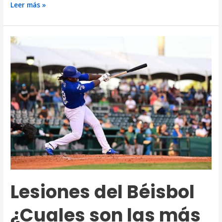
5
Leer más »
Clínicas
de
Fisioterapia
Mexicanas
especializadas
en
el
deporte
Lesiones del Béisbol
¿Cuales son las más