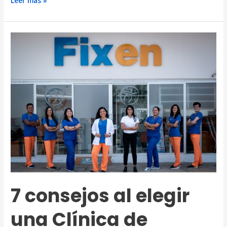
Leer más »
Lesiones
de
cadera
frecuentes
y
como
evitarlas
7 consejos al elegir
una Clínica de