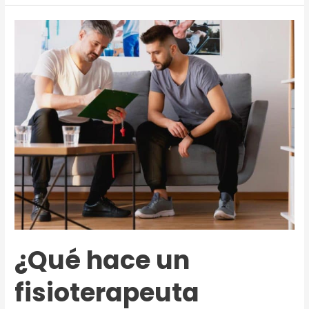
Rodilla.
Que
es,
síntomas
y
tratamientos
¿Qué hace un
fisioterapeuta