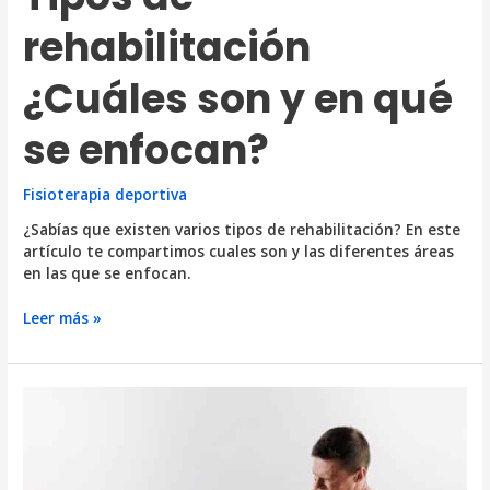
rehabilitación
¿Cuáles son y en qué
se enfocan?
Fisioterapia deportiva
¿Sabías que existen varios tipos de rehabilitación? En este
artículo te compartimos cuales son y las diferentes áreas
en las que se enfocan.
Tipos
Leer más »
de
rehabilitación
¿Cuáles
son
y
en
qué