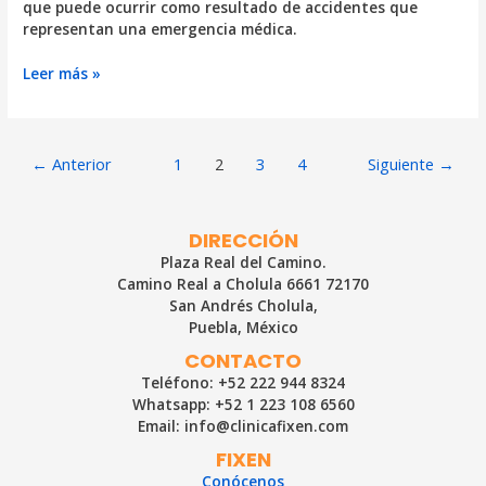
que puede ocurrir como resultado de accidentes que
representan una emergencia médica.
Síndrome
Leer más »
compartimental
¿Qué
es
Paginación
y
←
Anterior
1
2
3
4
Siguiente
→
de
cuándo
entradas
puede
ser
DIRECCIÓN
peligroso?
Plaza Real del Camino.
Camino Real a Cholula 6661 72170
San Andrés Cholula,
Puebla, México
CONTACTO
Teléfono: +52 222 944 8324
Whatsapp: +52 1 223 108 6560
Email: info@clinicafixen.com
FIXEN
Conócenos