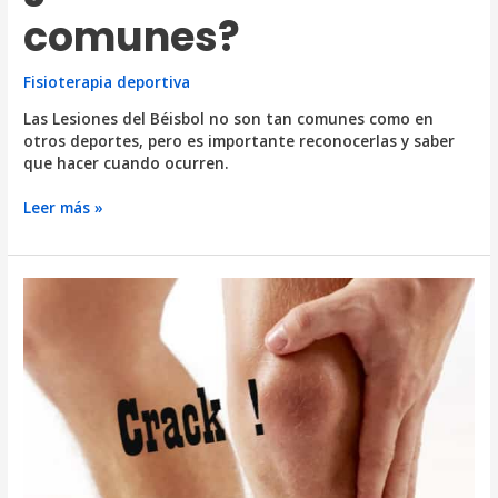
comunes?
Fisioterapia deportiva
Las Lesiones del Béisbol no son tan comunes como en
otros deportes, pero es importante reconocerlas y saber
que hacer cuando ocurren.
Lesiones
Leer más »
del
Béisbol
¿Cuales
son
las
más
comunes?