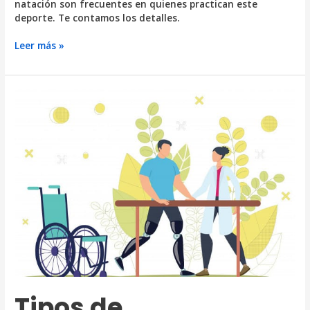
natación son frecuentes en quienes practican este
deporte. Te contamos los detalles.
Lesiones
Leer más »
en
la
natación
¿Cuáles
son
las
más
comunes?
Tipos de