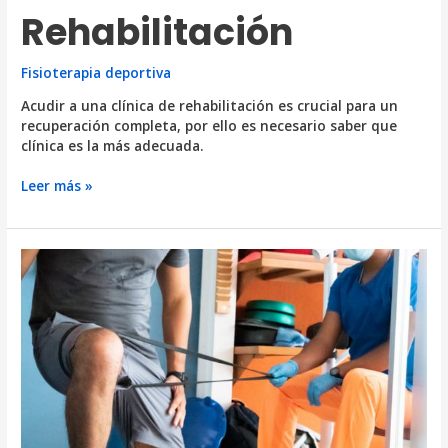
Rehabilitación
Fisioterapia deportiva
Acudir a una clínica de rehabilitación es crucial para un
recuperación completa, por ello es necesario saber que
clínica es la más adecuada.
7
Leer más »
consejos
al
elegir
una
Clínica
de
Rehabilitación