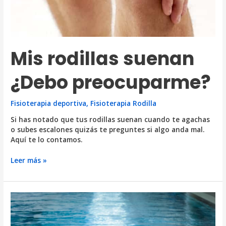
Mis rodillas suenan
¿Debo preocuparme?
Fisioterapia deportiva
,
Fisioterapia Rodilla
Si has notado que tus rodillas suenan cuando te agachas
o subes escalones quizás te preguntes si algo anda mal.
Aquí te lo contamos.
Mis
Leer más »
rodillas
suenan
¿Debo
preocuparme?