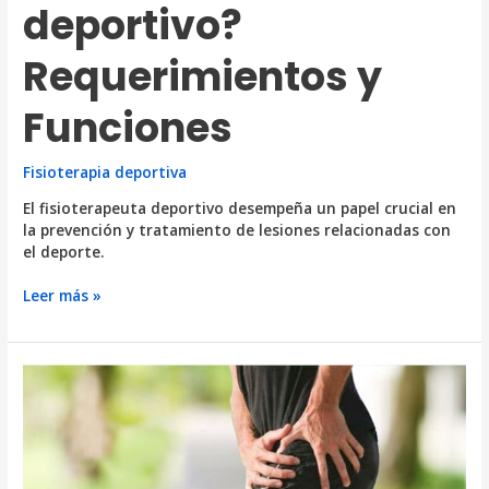
deportivo?
Requerimientos y
Funciones
Fisioterapia deportiva
El fisioterapeuta deportivo desempeña un papel crucial en
la prevención y tratamiento de lesiones relacionadas con
el deporte.
¿Qué
Leer más »
hace
un
fisioterapeuta
deportivo?
Requerimientos
y
Funciones