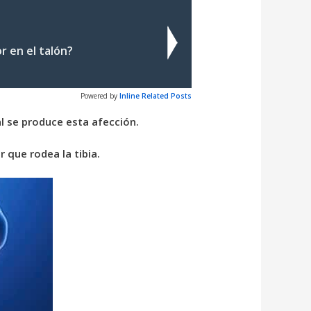
r en el talón?
Powered by
Inline Related Posts
l se produce esta afección.
 que rodea la tibia.