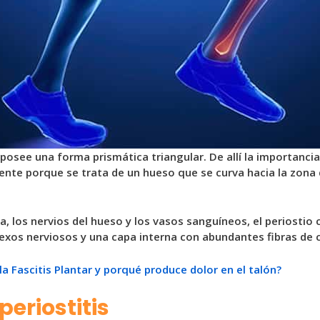
e posee una forma prismática triangular. De allí la importan
te porque se trata de un hueso que se curva hacia la zona d
a, los nervios del hueso y los vasos sanguíneos, el periosti
exos nerviosos y una capa interna con abundantes fibras de 
la Fascitis Plantar y porqué produce dolor en el talón?
periostitis