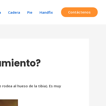
Contáctenos
a
Cadera
Pie
Handfix
tamiento?
 rodea al hueso de la tibia). Es muy