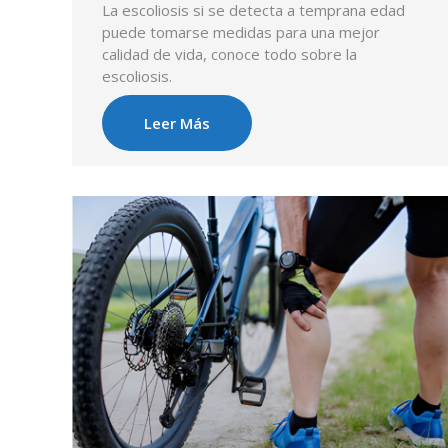
La escoliosis si se detecta a temprana edad
puede tomarse medidas para una mejor
calidad de vida, conoce todo sobre la
escoliosis.
Leer Más