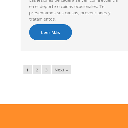
Las lesiones de cadera se ven con frecuencia
en el deporte o caídas ocasionales. Te
presentamos sus causas, prevenciones y
tratamientos.
Leer Más
1
2
3
Next »