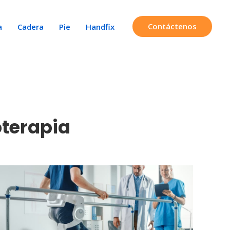
Contáctenos
a
Cadera
Pie
Handfix
oterapia