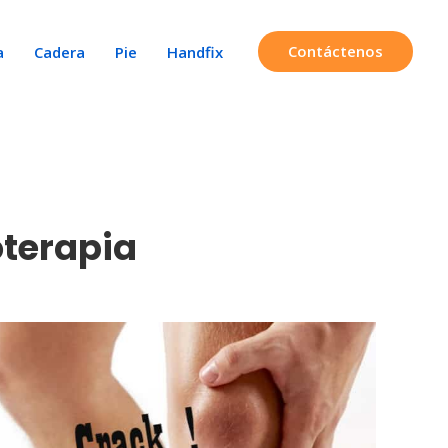
Contáctenos
a
Cadera
Pie
Handfix
oterapia